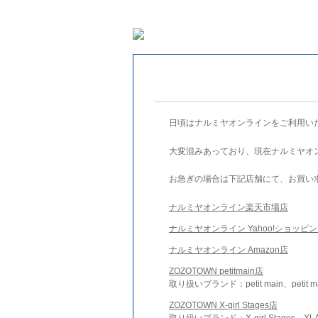
日頃はナルミヤオンラインをご利用い
大変混みあっており、現在ナルミヤオ
お急ぎの場合は下記店舗にて、お買い
ナルミヤオンライン楽天市場店
ナルミヤオンライン Yahoo!ショッピ
ナルミヤオンライン Amazon店
ZOZOTOWN petitmain店
取り扱いブランド：petit main、petit m
ZOZOTOWN X-girl Stages店
取り扱いブランド：X-girl Stages、XLA