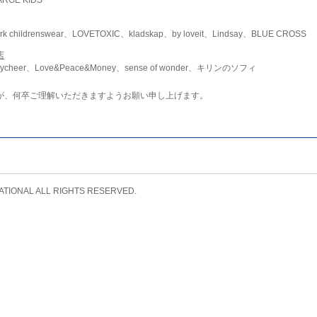
childrenswear、LOVETOXIC、kladskap、by loveit、Lindsay、BLUE CROSS
店
ycheer、Love&Peace&Money、sense of wonder、キリンのソフィ
が、何卒ご理解いただきますようお願い申し上げます。