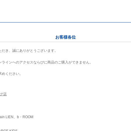
お客様各位
ただき、誠にありがとうございます。
ンラインへのアクセスならびに商品のご購入ができません。
求めください。
ング店
ain LIEN、b・ROOM
RGE KIDS