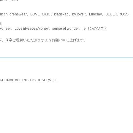
childrenswear、LOVETOXIC、kladskap、by loveit、Lindsay、BLUE CROSS
店
ycheer、Love&Peace&Money、sense of wonder、キリンのソフィ
が、何卒ご理解いただきますようお願い申し上げます。