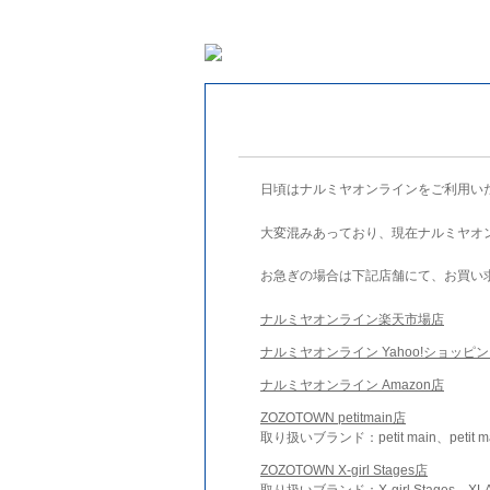
日頃はナルミヤオンラインをご利用い
大変混みあっており、現在ナルミヤオ
お急ぎの場合は下記店舗にて、お買い
ナルミヤオンライン楽天市場店
ナルミヤオンライン Yahoo!ショッピ
ナルミヤオンライン Amazon店
ZOZOTOWN petitmain店
取り扱いブランド：petit main、petit m
ZOZOTOWN X-girl Stages店
取り扱いブランド：X-girl Stages、XLA