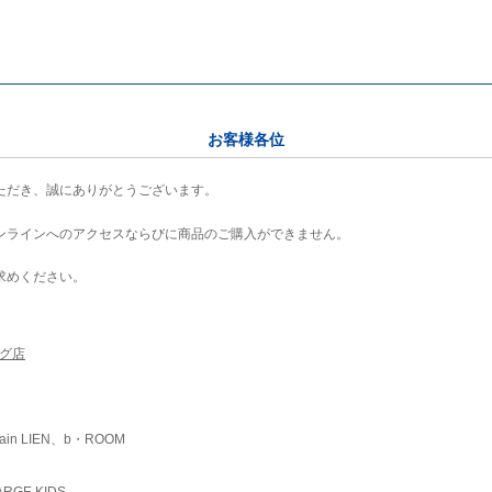
お客様各位
ただき、誠にありがとうございます。
ンラインへのアクセスならびに商品のご購入ができません。
求めください。
ング店
ain LIEN、b・ROOM
RGE KIDS