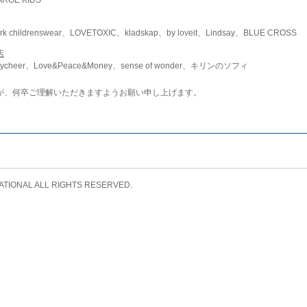
childrenswear、LOVETOXIC、kladskap、by loveit、Lindsay、BLUE CROSS
店
ycheer、Love&Peace&Money、sense of wonder、キリンのソフィ
が、何卒ご理解いただきますようお願い申し上げます。