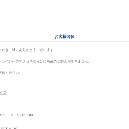
お客様各位
ただき、誠にありがとうございます。
ンラインへのアクセスならびに商品のご購入ができません。
求めください。
ング店
ain LIEN、b・ROOM
RGE KIDS