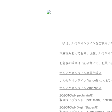
日頃はナルミヤオンラインをご利用い
大変混みあっており、現在ナルミヤオ
お急ぎの場合は下記店舗にて、お買い
ナルミヤオンライン楽天市場店
ナルミヤオンライン Yahoo!ショッピ
ナルミヤオンライン Amazon店
ZOZOTOWN petitmain店
取り扱いブランド：petit main、petit m
ZOZOTOWN X-girl Stages店
取り扱いブランド：X-girl Stages、XLA