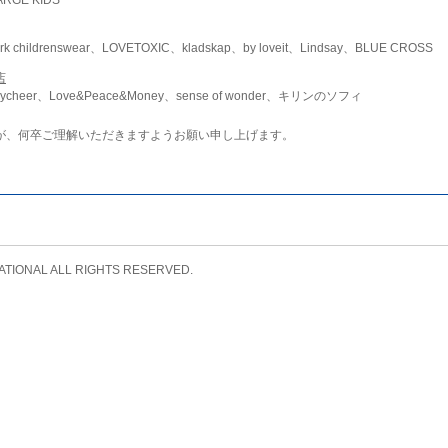
childrenswear、LOVETOXIC、kladskap、by loveit、Lindsay、BLUE CROSS
店
ycheer、Love&Peace&Money、sense of wonder、キリンのソフィ
が、何卒ご理解いただきますようお願い申し上げます。