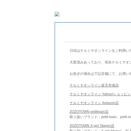
日頃はナルミヤオンラインをご利用い
大変混みあっており、現在ナルミヤオ
お急ぎの場合は下記店舗にて、お買い
ナルミヤオンライン楽天市場店
ナルミヤオンライン Yahoo!ショッピ
ナルミヤオンライン Amazon店
ZOZOTOWN petitmain店
取り扱いブランド：petit main、petit m
ZOZOTOWN X-girl Stages店
取り扱いブランド：X-girl Stages、XLA