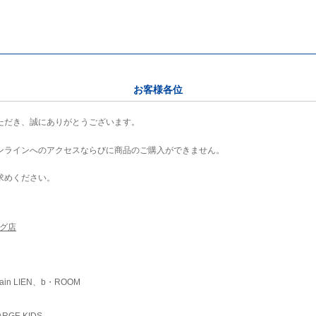
お客様各位
ただき、誠にありがとうございます。
ンラインへのアクセスならびに商品のご購入ができません。
求めください。
ング店
ain LIEN、b・ROOM
RGE KIDS