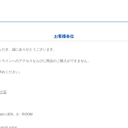
お客様各位
ただき、誠にありがとうございます。
ンラインへのアクセスならびに商品のご購入ができません。
求めください。
ング店
ain LIEN、b・ROOM
RGE KIDS