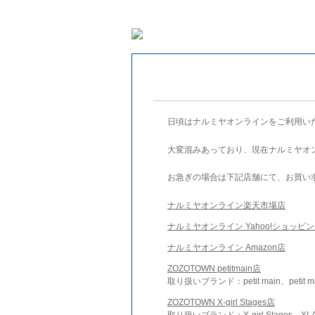
日頃はナルミヤオンラインをご利用い
大変混みあっており、現在ナルミヤオ
お急ぎの場合は下記店舗にて、お買い
ナルミヤオンライン楽天市場店
ナルミヤオンライン Yahoo!ショッピ
ナルミヤオンライン Amazon店
ZOZOTOWN petitmain店
取り扱いブランド：petit main、petit m
ZOZOTOWN X-girl Stages店
取り扱いブランド：X-girl Stages、XLA