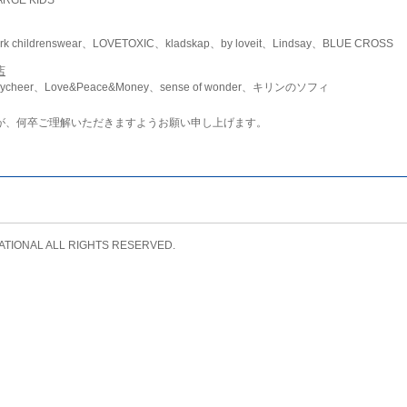
childrenswear、LOVETOXIC、kladskap、by loveit、Lindsay、BLUE CROSS
店
ycheer、Love&Peace&Money、sense of wonder、キリンのソフィ
が、何卒ご理解いただきますようお願い申し上げます。