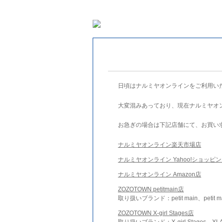
日頃はナルミヤオンラインをご利用い
大変混みあっており、現在ナルミヤオ
お急ぎの場合は下記店舗にて、お買い
ナルミヤオンライン楽天市場店
ナルミヤオンライン Yahoo!ショッピ
ナルミヤオンライン Amazon店
ZOZOTOWN petitmain店
取り扱いブランド：petit main、petit m
ZOZOTOWN X-girl Stages店
取り扱いブランド：X-girl Stages、XLA