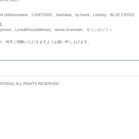
childrenswear、LOVETOXIC、kladskap、by loveit、Lindsay、BLUE CROSS
店
ycheer、Love&Peace&Money、sense of wonder、キリンのソフィ
が、何卒ご理解いただきますようお願い申し上げます。