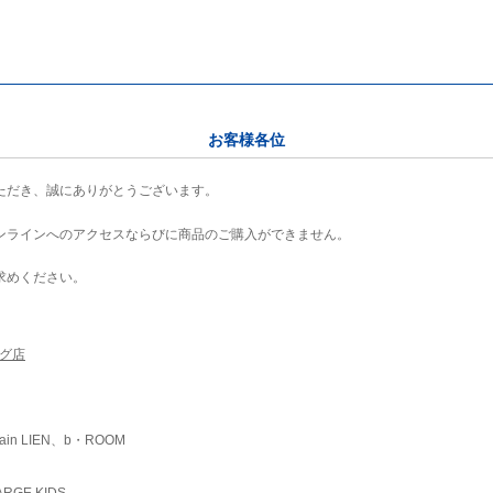
お客様各位
ただき、誠にありがとうございます。
ンラインへのアクセスならびに商品のご購入ができません。
求めください。
ング店
ain LIEN、b・ROOM
RGE KIDS