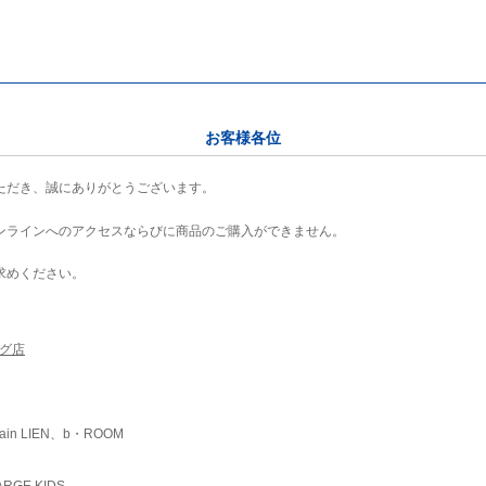
お客様各位
ただき、誠にありがとうございます。
ンラインへのアクセスならびに商品のご購入ができません。
求めください。
ング店
ain LIEN、b・ROOM
RGE KIDS