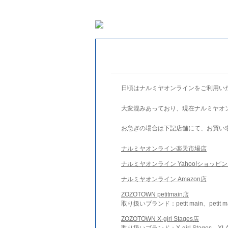
日頃はナルミヤオンラインをご利用い
大変混みあっており、現在ナルミヤオ
お急ぎの場合は下記店舗にて、お買い
ナルミヤオンライン楽天市場店
ナルミヤオンライン Yahoo!ショッピ
ナルミヤオンライン Amazon店
ZOZOTOWN petitmain店
取り扱いブランド：petit main、petit m
ZOZOTOWN X-girl Stages店
取り扱いブランド：X-girl Stages、XLA