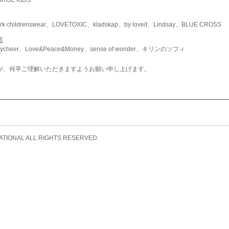
childrenswear、LOVETOXIC、kladskap、by loveit、Lindsay、BLUE CROSS
店
ycheer、Love&Peace&Money、sense of wonder、キリンのソフィ
が、何卒ご理解いただきますようお願い申し上げます。