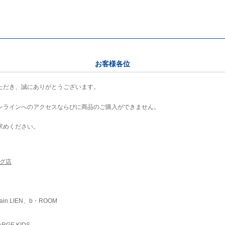
お客様各位
ただき、誠にありがとうございます。
ンラインへのアクセスならびに商品のご購入ができません。
求めください。
ング店
ain LIEN、b・ROOM
RGE KIDS