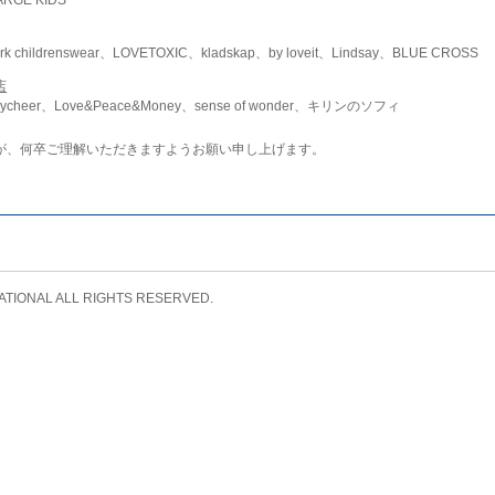
childrenswear、LOVETOXIC、kladskap、by loveit、Lindsay、BLUE CROSS
店
ycheer、Love&Peace&Money、sense of wonder、キリンのソフィ
が、何卒ご理解いただきますようお願い申し上げます。