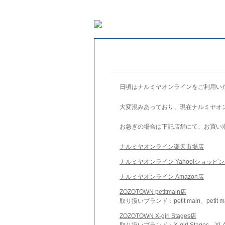
日頃はナルミヤオンラインをご利用い
大変混みあっており、現在ナルミヤオ
お急ぎの場合は下記店舗にて、お買い
ナルミヤオンライン楽天市場店
ナルミヤオンライン Yahoo!ショッピ
ナルミヤオンライン Amazon店
ZOZOTOWN petitmain店
取り扱いブランド：petit main、petit m
ZOZOTOWN X-girl Stages店
取り扱いブランド：X-girl Stages、XLA