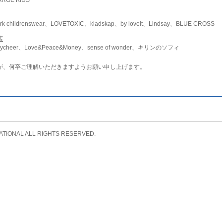
childrenswear、LOVETOXIC、kladskap、by loveit、Lindsay、BLUE CROSS
店
ycheer、Love&Peace&Money、sense of wonder、キリンのソフィ
が、何卒ご理解いただきますようお願い申し上げます。