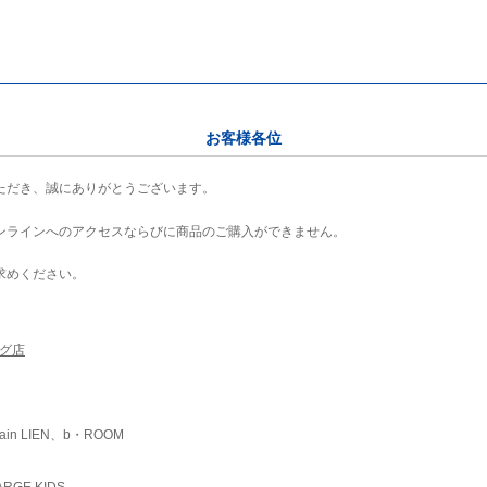
お客様各位
ただき、誠にありがとうございます。
ンラインへのアクセスならびに商品のご購入ができません。
求めください。
ング店
ain LIEN、b・ROOM
RGE KIDS