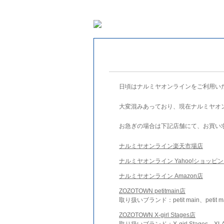
日頃はナルミヤオンラインをご利用い
大変混みあっており、現在ナルミヤオ
お急ぎの場合は下記店舗にて、お買い
ナルミヤオンライン楽天市場店
ナルミヤオンライン Yahoo!ショッピ
ナルミヤオンライン Amazon店
ZOZOTOWN petitmain店
取り扱いブランド：petit main、petit m
ZOZOTOWN X-girl Stages店
取り扱いブランド：X-girl Stages、XLA