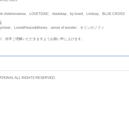
childrenswear、LOVETOXIC、kladskap、by loveit、Lindsay、BLUE CROSS
店
ycheer、Love&Peace&Money、sense of wonder、キリンのソフィ
が、何卒ご理解いただきますようお願い申し上げます。