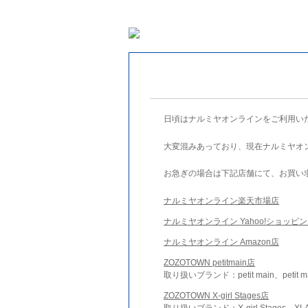
日頃はナルミヤオンラインをご利用い
大変混みあっており、現在ナルミヤオ
お急ぎの場合は下記店舗にて、お買い
ナルミヤオンライン楽天市場店
ナルミヤオンライン Yahoo!ショッピ
ナルミヤオンライン Amazon店
ZOZOTOWN petitmain店
取り扱いブランド：petit main、petit m
ZOZOTOWN X-girl Stages店
取り扱いブランド：X-girl Stages、XLA