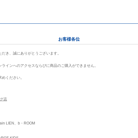
お客様各位
ただき、誠にありがとうございます。
ンラインへのアクセスならびに商品のご購入ができません。
求めください。
ング店
ain LIEN、b・ROOM
RGE KIDS