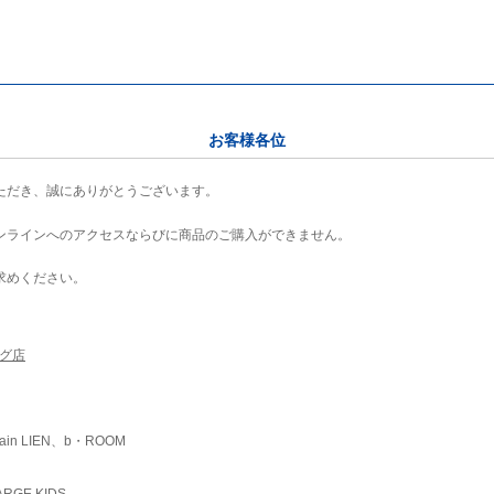
お客様各位
ただき、誠にありがとうございます。
ンラインへのアクセスならびに商品のご購入ができません。
求めください。
ング店
ain LIEN、b・ROOM
RGE KIDS