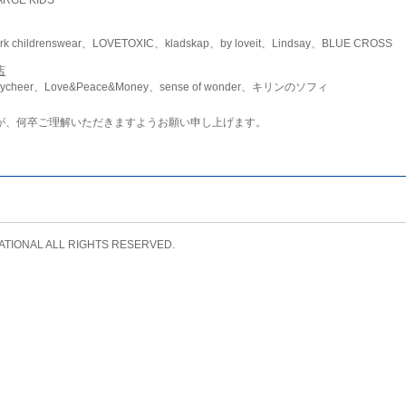
childrenswear、LOVETOXIC、kladskap、by loveit、Lindsay、BLUE CROSS
店
ycheer、Love&Peace&Money、sense of wonder、キリンのソフィ
が、何卒ご理解いただきますようお願い申し上げます。