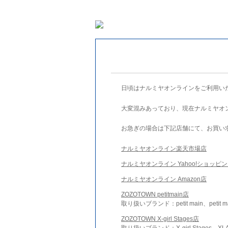
日頃はナルミヤオンラインをご利用い
大変混みあっており、現在ナルミヤオ
お急ぎの場合は下記店舗にて、お買い
ナルミヤオンライン楽天市場店
ナルミヤオンライン Yahoo!ショッピ
ナルミヤオンライン Amazon店
ZOZOTOWN petitmain店
取り扱いブランド：petit main、petit m
ZOZOTOWN X-girl Stages店
取り扱いブランド：X-girl Stages、XLA