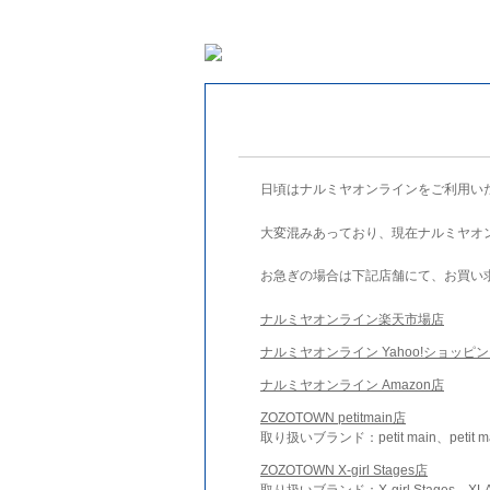
日頃はナルミヤオンラインをご利用い
大変混みあっており、現在ナルミヤオ
お急ぎの場合は下記店舗にて、お買い
ナルミヤオンライン楽天市場店
ナルミヤオンライン Yahoo!ショッピ
ナルミヤオンライン Amazon店
ZOZOTOWN petitmain店
取り扱いブランド：petit main、petit m
ZOZOTOWN X-girl Stages店
取り扱いブランド：X-girl Stages、XLA