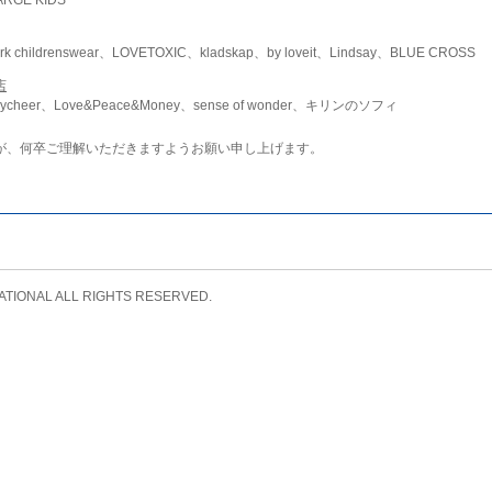
childrenswear、LOVETOXIC、kladskap、by loveit、Lindsay、BLUE CROSS
店
ycheer、Love&Peace&Money、sense of wonder、キリンのソフィ
が、何卒ご理解いただきますようお願い申し上げます。