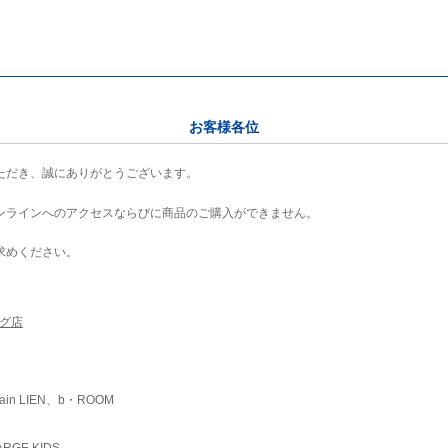
お客様各位
ただき、誠にありがとうございます。
ンラインへのアクセスならびに商品のご購入ができません。
求めください。
ング店
ain LIEN、b・ROOM
RGE KIDS