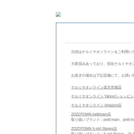
日頃はナルミヤオンラインをご利用い
大変混みあっており、現在ナルミヤオ
お急ぎの場合は下記店舗にて、お買い
ナルミヤオンライン楽天市場店
ナルミヤオンライン Yahoo!ショッピ
ナルミヤオンライン Amazon店
ZOZOTOWN petitmain店
取り扱いブランド：petit main、petit m
ZOZOTOWN X-girl Stages店
取り扱いブランド：X-girl Stages、XLA