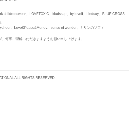
childrenswear、LOVETOXIC、kladskap、by loveit、Lindsay、BLUE CROSS
店
ycheer、Love&Peace&Money、sense of wonder、キリンのソフィ
が、何卒ご理解いただきますようお願い申し上げます。