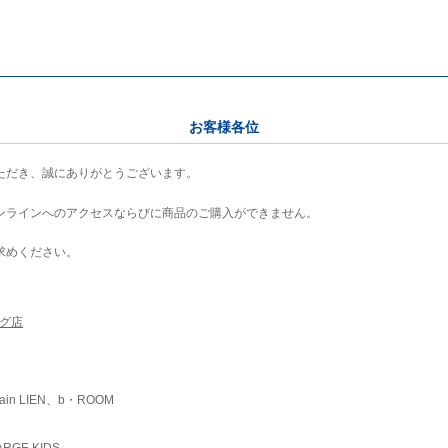
お客様各位
ただき、誠にありがとうございます。
ンラインへのアクセスならびに商品のご購入ができません。
求めください。
ング店
ain LIEN、b・ROOM
RGE KIDS