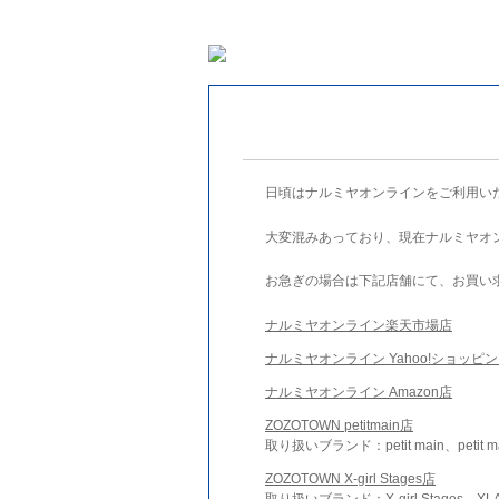
日頃はナルミヤオンラインをご利用い
大変混みあっており、現在ナルミヤオ
お急ぎの場合は下記店舗にて、お買い
ナルミヤオンライン楽天市場店
ナルミヤオンライン Yahoo!ショッピ
ナルミヤオンライン Amazon店
ZOZOTOWN petitmain店
取り扱いブランド：petit main、petit m
ZOZOTOWN X-girl Stages店
取り扱いブランド：X-girl Stages、XLA