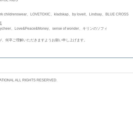
childrenswear、LOVETOXIC、kladskap、by loveit、Lindsay、BLUE CROSS
店
ycheer、Love&Peace&Money、sense of wonder、キリンのソフィ
が、何卒ご理解いただきますようお願い申し上げます。