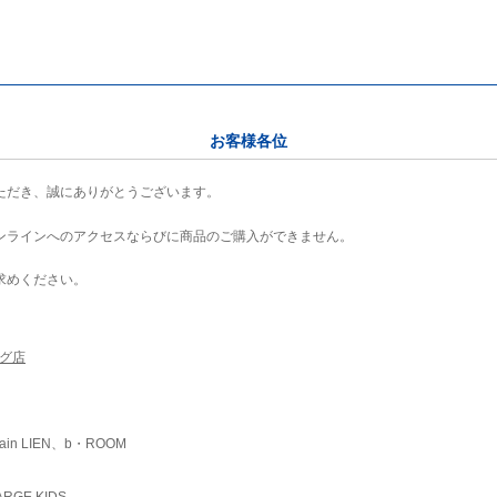
お客様各位
ただき、誠にありがとうございます。
ンラインへのアクセスならびに商品のご購入ができません。
求めください。
ング店
ain LIEN、b・ROOM
RGE KIDS