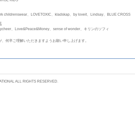
childrenswear、LOVETOXIC、kladskap、by loveit、Lindsay、BLUE CROSS
店
ycheer、Love&Peace&Money、sense of wonder、キリンのソフィ
が、何卒ご理解いただきますようお願い申し上げます。