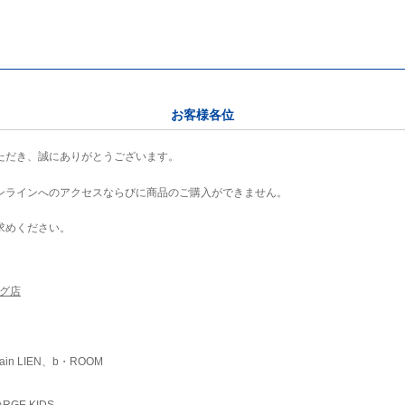
お客様各位
ただき、誠にありがとうございます。
ンラインへのアクセスならびに商品のご購入ができません。
求めください。
ング店
ain LIEN、b・ROOM
RGE KIDS