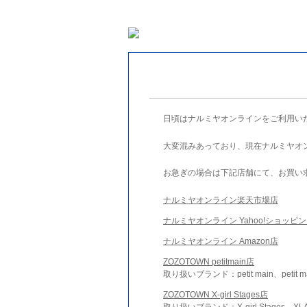
日頃はナルミヤオンラインをご利用い
大変混みあっており、現在ナルミヤオ
お急ぎの場合は下記店舗にて、お買い
ナルミヤオンライン楽天市場店
ナルミヤオンライン Yahoo!ショッピ
ナルミヤオンライン Amazon店
ZOZOTOWN petitmain店
取り扱いブランド：petit main、petit m
ZOZOTOWN X-girl Stages店
取り扱いブランド：X-girl Stages、XLA