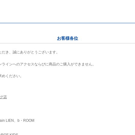
お客様各位
ただき、誠にありがとうございます。
ンラインへのアクセスならびに商品のご購入ができません。
求めください。
ング店
ain LIEN、b・ROOM
RGE KIDS