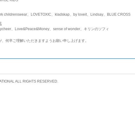
childrenswear、LOVETOXIC、kladskap、by loveit、Lindsay、BLUE CROSS
店
ycheer、Love&Peace&Money、sense of wonder、キリンのソフィ
が、何卒ご理解いただきますようお願い申し上げます。