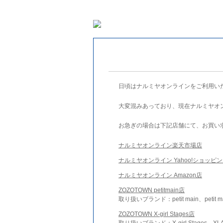
日頃はナルミヤオンラインをご利用い
大変混みあっており、現在ナルミヤオ
お急ぎの場合は下記店舗にて、お買い
ナルミヤオンライン楽天市場店
ナルミヤオンライン Yahoo!ショッピ
ナルミヤオンライン Amazon店
ZOZOTOWN petitmain店
取り扱いブランド：petit main、petit m
ZOZOTOWN X-girl Stages店
取り扱いブランド：X-girl Stages、XLA