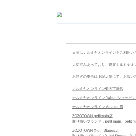
日頃はナルミヤオンラインをご利用い
大変混みあっており、現在ナルミヤオ
お急ぎの場合は下記店舗にて、お買い
ナルミヤオンライン楽天市場店
ナルミヤオンライン Yahoo!ショッピ
ナルミヤオンライン Amazon店
ZOZOTOWN petitmain店
取り扱いブランド：petit main、petit m
ZOZOTOWN X-girl Stages店
取り扱いブランド：X-girl Stages、XLA