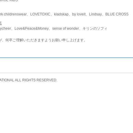
childrenswear、LOVETOXIC、kladskap、by loveit、Lindsay、BLUE CROSS
店
ycheer、Love&Peace&Money、sense of wonder、キリンのソフィ
が、何卒ご理解いただきますようお願い申し上げます。