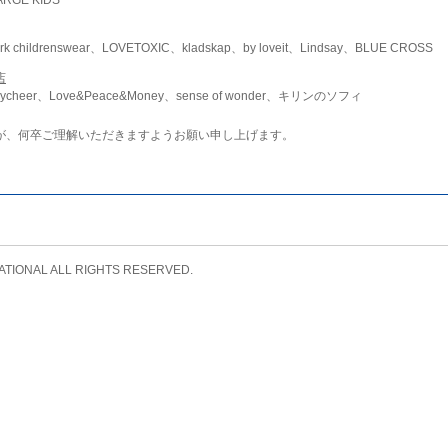
childrenswear、LOVETOXIC、kladskap、by loveit、Lindsay、BLUE CROSS
店
ycheer、Love&Peace&Money、sense of wonder、キリンのソフィ
が、何卒ご理解いただきますようお願い申し上げます。