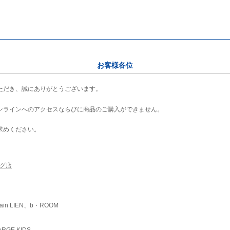
お客様各位
ただき、誠にありがとうございます。
ンラインへのアクセスならびに商品のご購入ができません。
求めください。
ング店
ain LIEN、b・ROOM
RGE KIDS