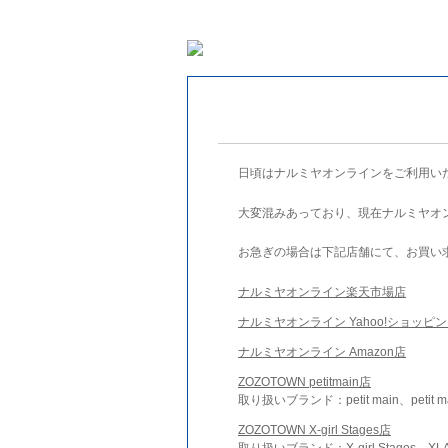
日頃はナルミヤオンラインをご利用い
大変混みあっており、現在ナルミヤオ
お急ぎの場合は下記店舗にて、お買い
ナルミヤオンライン楽天市場店
ナルミヤオンライン Yahoo!ショッピ
ナルミヤオンライン Amazon店
ZOZOTOWN petitmain店
取り扱いブランド：petit main、petit m
ZOZOTOWN X-girl Stages店
取り扱いブランド：X-girl Stages、XLA