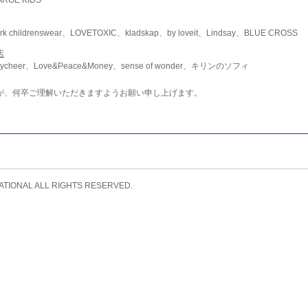
childrenswear、LOVETOXIC、kladskap、by loveit、Lindsay、BLUE CROSS
店
ycheer、Love&Peace&Money、sense of wonder、キリンのソフィ
が、何卒ご理解いただきますようお願い申し上げます。