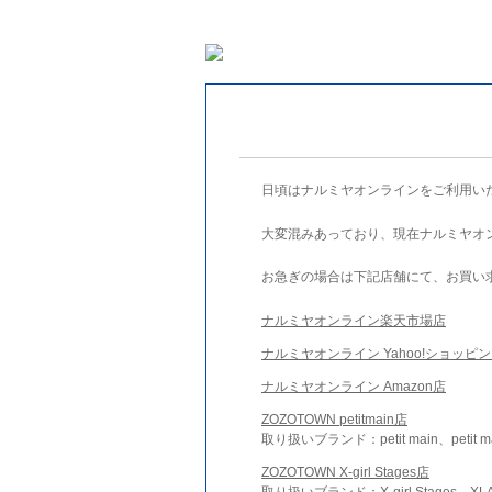
日頃はナルミヤオンラインをご利用い
大変混みあっており、現在ナルミヤオ
お急ぎの場合は下記店舗にて、お買い
ナルミヤオンライン楽天市場店
ナルミヤオンライン Yahoo!ショッピ
ナルミヤオンライン Amazon店
ZOZOTOWN petitmain店
取り扱いブランド：petit main、petit m
ZOZOTOWN X-girl Stages店
取り扱いブランド：X-girl Stages、XLA