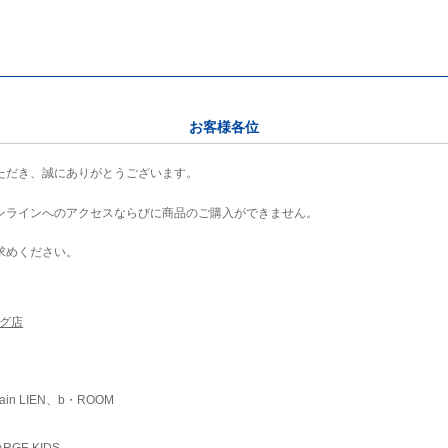
お客様各位
ただき、誠にありがとうございます。
ンラインへのアクセスならびに商品のご購入ができません。
求めください。
ング店
ain LIEN、b・ROOM
RGE KIDS