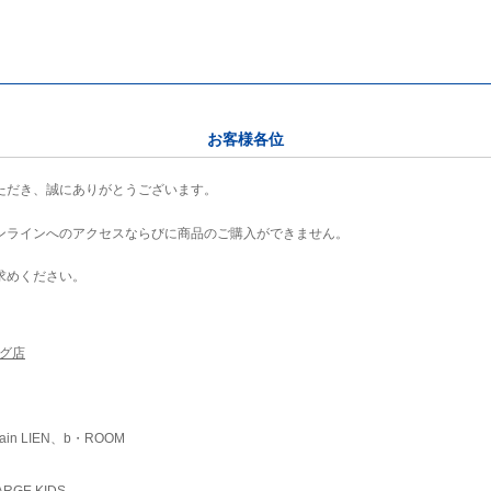
お客様各位
ただき、誠にありがとうございます。
ンラインへのアクセスならびに商品のご購入ができません。
求めください。
ング店
ain LIEN、b・ROOM
RGE KIDS