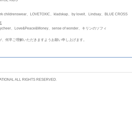
childrenswear、LOVETOXIC、kladskap、by loveit、Lindsay、BLUE CROSS
店
ycheer、Love&Peace&Money、sense of wonder、キリンのソフィ
が、何卒ご理解いただきますようお願い申し上げます。