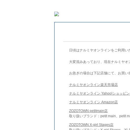
日頃はナルミヤオンラインをご利用い
大変混みあっており、現在ナルミヤオ
お急ぎの場合は下記店舗にて、お買い
ナルミヤオンライン楽天市場店
ナルミヤオンライン Yahoo!ショッピ
ナルミヤオンライン Amazon店
ZOZOTOWN petitmain店
取り扱いブランド：petit main、petit m
ZOZOTOWN X-girl Stages店
取り扱いブランド：X-girl Stages、XLA