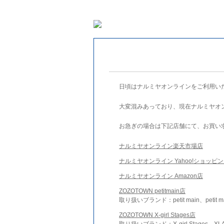
日頃はナルミヤオンラインをご利用い
大変混みあっており、現在ナルミヤオ
お急ぎの場合は下記店舗にて、お買い
ナルミヤオンライン楽天市場店
ナルミヤオンライン Yahoo!ショッピ
ナルミヤオンライン Amazon店
ZOZOTOWN petitmain店
取り扱いブランド：petit main、petit m
ZOZOTOWN X-girl Stages店
取り扱いブランド：X-girl Stages、XLA