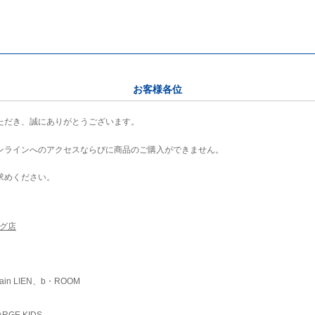
お客様各位
ただき、誠にありがとうございます。
ンラインへのアクセスならびに商品のご購入ができません。
求めください。
ング店
ain LIEN、b・ROOM
RGE KIDS