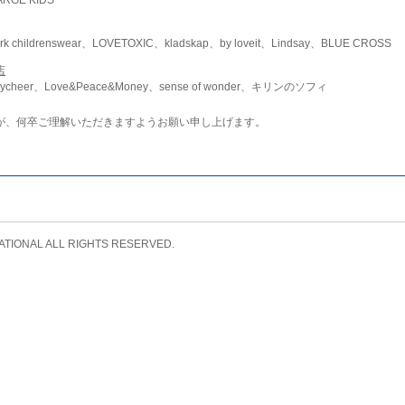
childrenswear、LOVETOXIC、kladskap、by loveit、Lindsay、BLUE CROSS
店
ycheer、Love&Peace&Money、sense of wonder、キリンのソフィ
が、何卒ご理解いただきますようお願い申し上げます。