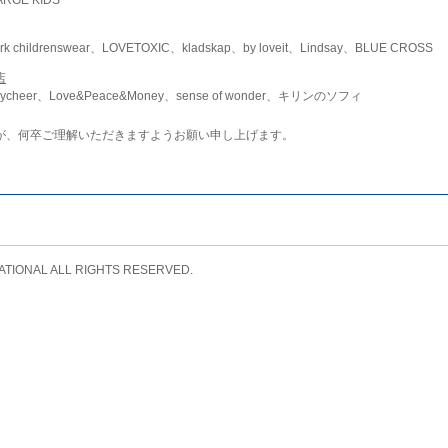
childrenswear、LOVETOXIC、kladskap、by loveit、Lindsay、BLUE CROSS
店
ycheer、Love&Peace&Money、sense of wonder、キリンのソフィ
が、何卒ご理解いただきますようお願い申し上げます。