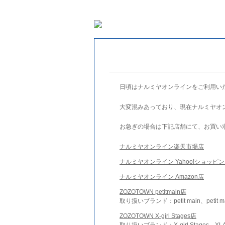
日頃はナルミヤオンラインをご利用い
大変混みあっており、現在ナルミヤオ
お急ぎの場合は下記店舗にて、お買い
ナルミヤオンライン楽天市場店
ナルミヤオンライン Yahoo!ショッピ
ナルミヤオンライン Amazon店
ZOZOTOWN petitmain店
取り扱いブランド：petit main、petit m
ZOZOTOWN X-girl Stages店
取り扱いブランド：X-girl Stages、XLA