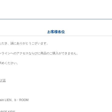
お客様各位
ただき、誠にありがとうございます。
ンラインへのアクセスならびに商品のご購入ができません。
求めください。
ング店
ain LIEN、b・ROOM
RGE KIDS