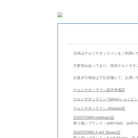
日頃はナルミヤオンラインをご利用い
大変混みあっており、現在ナルミヤオ
お急ぎの場合は下記店舗にて、お買い
ナルミヤオンライン楽天市場店
ナルミヤオンライン Yahoo!ショッピ
ナルミヤオンライン Amazon店
ZOZOTOWN petitmain店
取り扱いブランド：petit main、petit m
ZOZOTOWN X-girl Stages店
取り扱いブランド：X-girl Stages、XLA