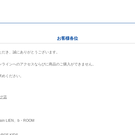
お客様各位
ただき、誠にありがとうございます。
ンラインへのアクセスならびに商品のご購入ができません。
求めください。
ング店
ain LIEN、b・ROOM
RGE KIDS