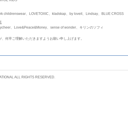
childrenswear、LOVETOXIC、kladskap、by loveit、Lindsay、BLUE CROSS
店
ycheer、Love&Peace&Money、sense of wonder、キリンのソフィ
が、何卒ご理解いただきますようお願い申し上げます。