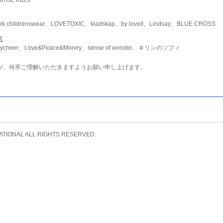
childrenswear、LOVETOXIC、kladskap、by loveit、Lindsay、BLUE CROSS
店
ycheer、Love&Peace&Money、sense of wonder、キリンのソフィ
が、何卒ご理解いただきますようお願い申し上げます。