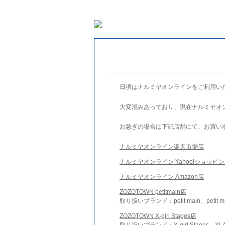
日頃はナルミヤオンラインをご利用い
大変混みあっており、現在ナルミヤオ
お急ぎの場合は下記店舗にて、お買い
ナルミヤオンライン楽天市場店
ナルミヤオンライン Yahoo!ショッピ
ナルミヤオンライン Amazon店
ZOZOTOWN petitmain店
取り扱いブランド：petit main、petit m
ZOZOTOWN X-girl Stages店
取り扱いブランド：X-girl Stages、XLA