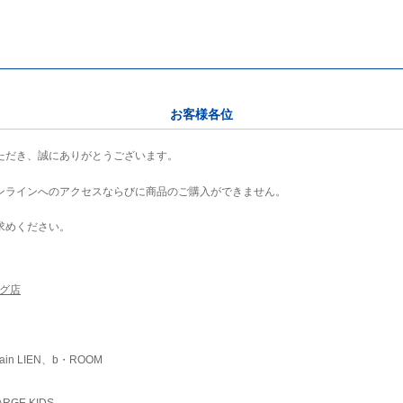
お客様各位
ただき、誠にありがとうございます。
ンラインへのアクセスならびに商品のご購入ができません。
求めください。
ング店
ain LIEN、b・ROOM
RGE KIDS