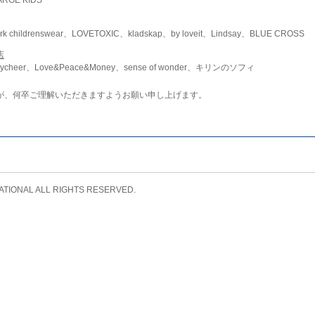
childrenswear、LOVETOXIC、kladskap、by loveit、Lindsay、BLUE CROSS
店
ycheer、Love&Peace&Money、sense of wonder、キリンのソフィ
が、何卒ご理解いただきますようお願い申し上げます。