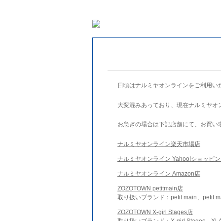
日頃はナルミヤオンラインをご利用い
大変混みあっており、現在ナルミヤオ
お急ぎの場合は下記店舗にて、お買い
ナルミヤオンライン楽天市場店
ナルミヤオンライン Yahoo!ショッピ
ナルミヤオンライン Amazon店
ZOZOTOWN petitmain店
取り扱いブランド：petit main、petit m
ZOZOTOWN X-girl Stages店
取り扱いブランド：X-girl Stages、XLA