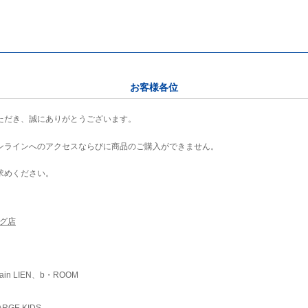
お客様各位
ただき、誠にありがとうございます。
ンラインへのアクセスならびに商品のご購入ができません。
求めください。
ング店
ain LIEN、b・ROOM
RGE KIDS