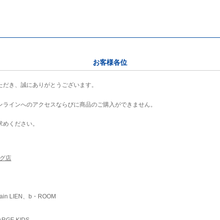
お客様各位
ただき、誠にありがとうございます。
ンラインへのアクセスならびに商品のご購入ができません。
求めください。
ング店
ain LIEN、b・ROOM
RGE KIDS