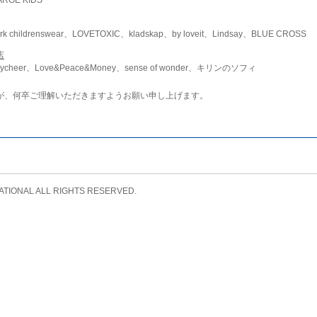
childrenswear、LOVETOXIC、kladskap、by loveit、Lindsay、BLUE CROSS
店
ycheer、Love&Peace&Money、sense of wonder、キリンのソフィ
が、何卒ご理解いただきますようお願い申し上げます。