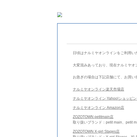
日頃はナルミヤオンラインをご利用い
大変混みあっており、現在ナルミヤオ
お急ぎの場合は下記店舗にて、お買い
ナルミヤオンライン楽天市場店
ナルミヤオンライン Yahoo!ショッピ
ナルミヤオンライン Amazon店
ZOZOTOWN petitmain店
取り扱いブランド：petit main、petit m
ZOZOTOWN X-girl Stages店
取り扱いブランド：X-girl Stages、XLA