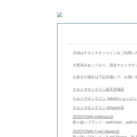
日頃はナルミヤオンラインをご利用い
大変混みあっており、現在ナルミヤオ
お急ぎの場合は下記店舗にて、お買い
ナルミヤオンライン楽天市場店
ナルミヤオンライン Yahoo!ショッピ
ナルミヤオンライン Amazon店
ZOZOTOWN petitmain店
取り扱いブランド：petit main、petit m
ZOZOTOWN X-girl Stages店
取り扱いブランド：X-girl Stages、XLA