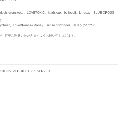
childrenswear、LOVETOXIC、kladskap、by loveit、Lindsay、BLUE CROSS
店
ycheer、Love&Peace&Money、sense of wonder、キリンのソフィ
が、何卒ご理解いただきますようお願い申し上げます。