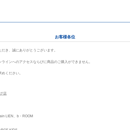
お客様各位
ただき、誠にありがとうございます。
ンラインへのアクセスならびに商品のご購入ができません。
求めください。
ング店
ain LIEN、b・ROOM
RGE KIDS