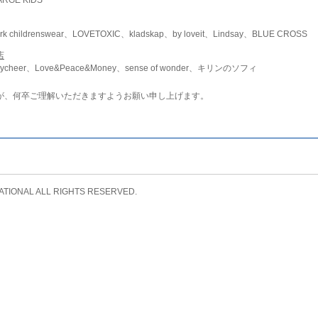
childrenswear、LOVETOXIC、kladskap、by loveit、Lindsay、BLUE CROSS
店
ycheer、Love&Peace&Money、sense of wonder、キリンのソフィ
が、何卒ご理解いただきますようお願い申し上げます。