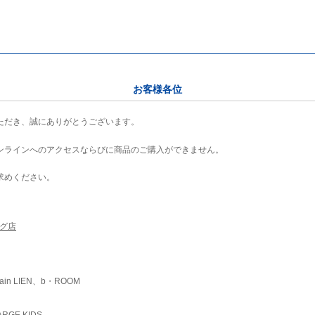
お客様各位
ただき、誠にありがとうございます。
ンラインへのアクセスならびに商品のご購入ができません。
求めください。
ング店
ain LIEN、b・ROOM
RGE KIDS