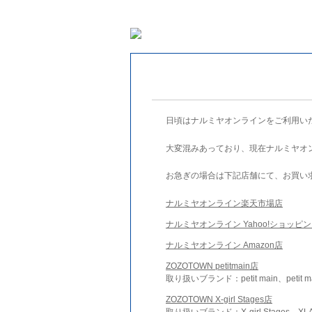
日頃はナルミヤオンラインをご利用い
大変混みあっており、現在ナルミヤオ
お急ぎの場合は下記店舗にて、お買い
ナルミヤオンライン楽天市場店
ナルミヤオンライン Yahoo!ショッピ
ナルミヤオンライン Amazon店
ZOZOTOWN petitmain店
取り扱いブランド：petit main、petit m
ZOZOTOWN X-girl Stages店
取り扱いブランド：X-girl Stages、XLA