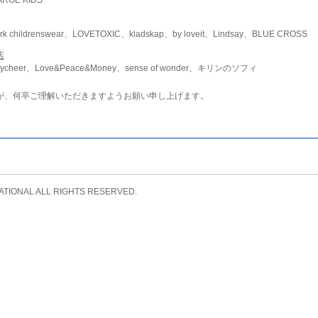
childrenswear、LOVETOXIC、kladskap、by loveit、Lindsay、BLUE CROSS
店
ycheer、Love&Peace&Money、sense of wonder、キリンのソフィ
が、何卒ご理解いただきますようお願い申し上げます。