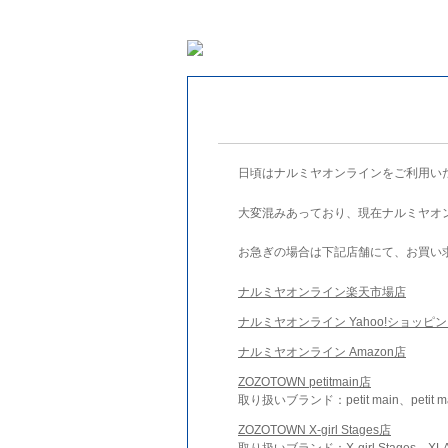
日頃はナルミヤオンラインをご利用い
大変混みあっており、現在ナルミヤオ
お急ぎの場合は下記店舗にて、お買い
ナルミヤオンライン楽天市場店
ナルミヤオンライン Yahoo!ショッピ
ナルミヤオンライン Amazon店
ZOZOTOWN petitmain店
取り扱いブランド：petit main、petit m
ZOZOTOWN X-girl Stages店
取り扱いブランド：X-girl Stages、XLA