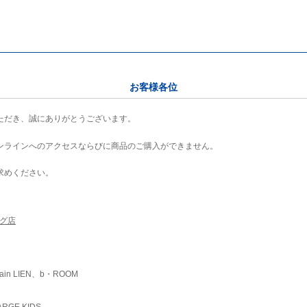
お客様各位
ただき、誠にありがとうございます。
ンラインへのアクセスならびに商品のご購入ができません。
求めください。
ング店
ain LIEN、b・ROOM
RGE KIDS