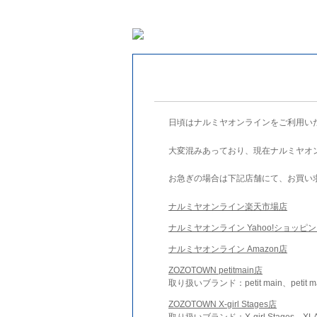
日頃はナルミヤオンラインをご利用い
大変混みあっており、現在ナルミヤオ
お急ぎの場合は下記店舗にて、お買い
ナルミヤオンライン楽天市場店
ナルミヤオンライン Yahoo!ショッピ
ナルミヤオンライン Amazon店
ZOZOTOWN petitmain店
取り扱いブランド：petit main、petit m
ZOZOTOWN X-girl Stages店
取り扱いブランド：X-girl Stages、XLA