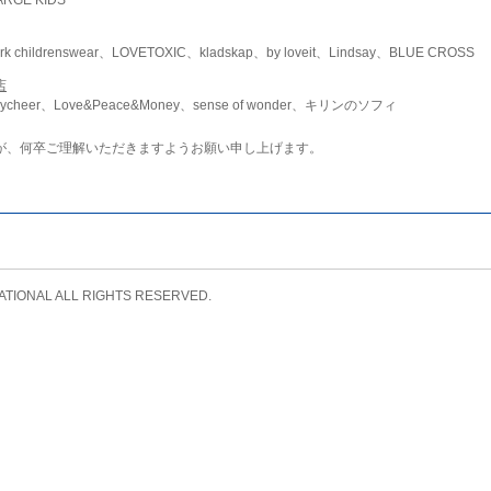
childrenswear、LOVETOXIC、kladskap、by loveit、Lindsay、BLUE CROSS
店
ycheer、Love&Peace&Money、sense of wonder、キリンのソフィ
が、何卒ご理解いただきますようお願い申し上げます。