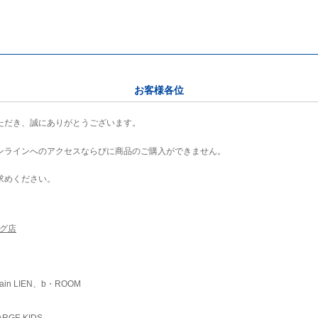
お客様各位
ただき、誠にありがとうございます。
ンラインへのアクセスならびに商品のご購入ができません。
求めください。
ング店
ain LIEN、b・ROOM
RGE KIDS