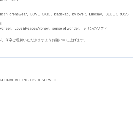
childrenswear、LOVETOXIC、kladskap、by loveit、Lindsay、BLUE CROSS
店
ycheer、Love&Peace&Money、sense of wonder、キリンのソフィ
が、何卒ご理解いただきますようお願い申し上げます。