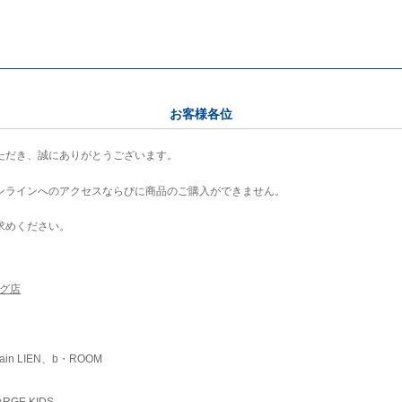
お客様各位
ただき、誠にありがとうございます。
ンラインへのアクセスならびに商品のご購入ができません。
求めください。
ング店
ain LIEN、b・ROOM
RGE KIDS