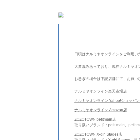
日頃はナルミヤオンラインをご利用い
大変混みあっており、現在ナルミヤオ
お急ぎの場合は下記店舗にて、お買い
ナルミヤオンライン楽天市場店
ナルミヤオンライン Yahoo!ショッピ
ナルミヤオンライン Amazon店
ZOZOTOWN petitmain店
取り扱いブランド：petit main、petit m
ZOZOTOWN X-girl Stages店
取り扱いブランド：X-girl Stages、XLA