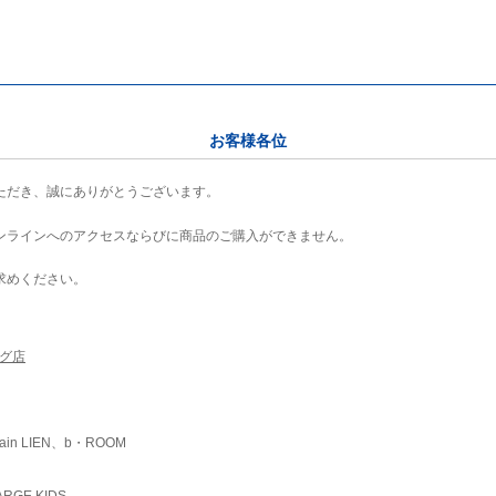
お客様各位
ただき、誠にありがとうございます。
ンラインへのアクセスならびに商品のご購入ができません。
求めください。
ング店
ain LIEN、b・ROOM
RGE KIDS