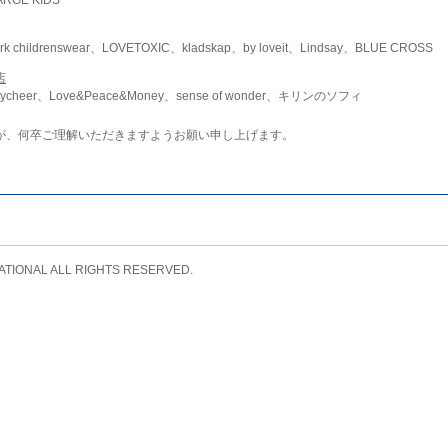
childrenswear、LOVETOXIC、kladskap、by loveit、Lindsay、BLUE CROSS
店
ycheer、Love&Peace&Money、sense of wonder、キリンのソフィ
が、何卒ご理解いただきますようお願い申し上げます。