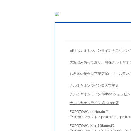
日頃はナルミヤオンラインをご利用い
大変混みあっており、現在ナルミヤオ
お急ぎの場合は下記店舗にて、お買い
ナルミヤオンライン楽天市場店
ナルミヤオンライン Yahoo!ショッピ
ナルミヤオンライン Amazon店
ZOZOTOWN petitmain店
取り扱いブランド：petit main、petit m
ZOZOTOWN X-girl Stages店
取り扱いブランド：X-girl Stages、XLA