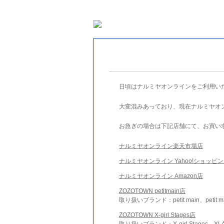
日頃はナルミヤオンラインをご利用い
大変混みあっており、現在ナルミヤオ
お急ぎの場合は下記店舗にて、お買い
ナルミヤオンライン楽天市場店
ナルミヤオンライン Yahoo!ショッピ
ナルミヤオンライン Amazon店
ZOZOTOWN petitmain店
取り扱いブランド：petit main、petit m
ZOZOTOWN X-girl Stages店
取り扱いブランド：X-girl Stages、XLA