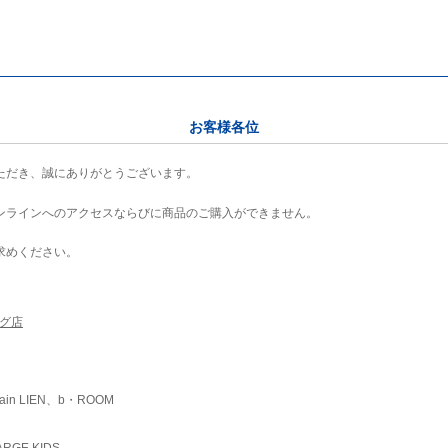
お客様各位
ただき、誠にありがとうございます。
ンラインへのアクセスならびに商品のご購入ができません。
求めください。
ング店
ain LIEN、b・ROOM
RGE KIDS