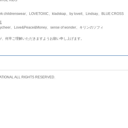
childrenswear、LOVETOXIC、kladskap、by loveit、Lindsay、BLUE CROSS
店
ycheer、Love&Peace&Money、sense of wonder、キリンのソフィ
が、何卒ご理解いただきますようお願い申し上げます。