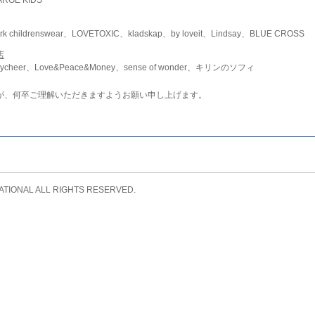
childrenswear、LOVETOXIC、kladskap、by loveit、Lindsay、BLUE CROSS
店
ycheer、Love&Peace&Money、sense of wonder、キリンのソフィ
が、何卒ご理解いただきますようお願い申し上げます。