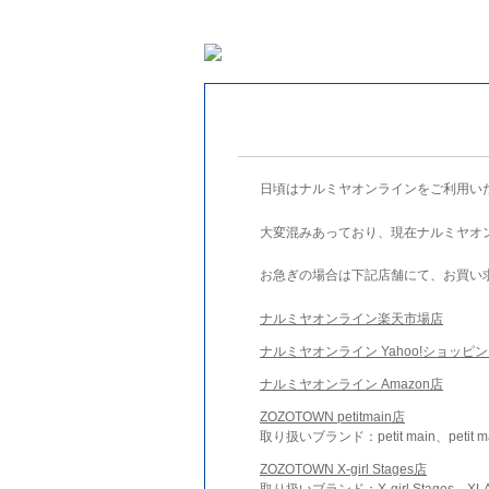
日頃はナルミヤオンラインをご利用い
大変混みあっており、現在ナルミヤオ
お急ぎの場合は下記店舗にて、お買い
ナルミヤオンライン楽天市場店
ナルミヤオンライン Yahoo!ショッピ
ナルミヤオンライン Amazon店
ZOZOTOWN petitmain店
取り扱いブランド：petit main、petit m
ZOZOTOWN X-girl Stages店
取り扱いブランド：X-girl Stages、XLA