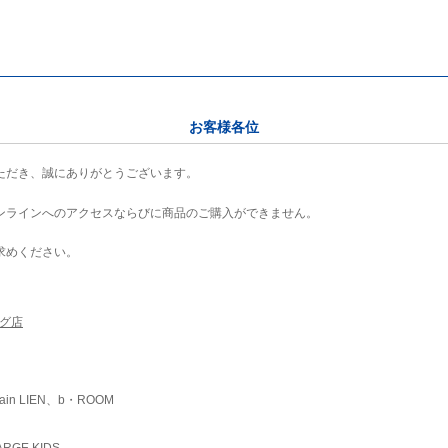
お客様各位
ただき、誠にありがとうございます。
ンラインへのアクセスならびに商品のご購入ができません。
求めください。
ング店
ain LIEN、b・ROOM
RGE KIDS