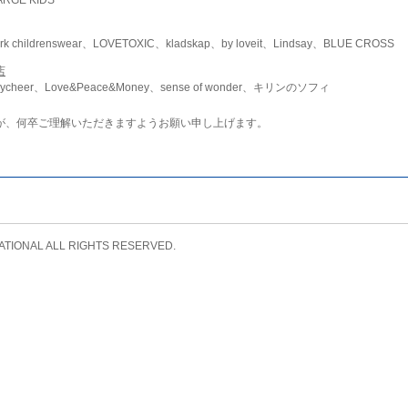
childrenswear、LOVETOXIC、kladskap、by loveit、Lindsay、BLUE CROSS
店
ycheer、Love&Peace&Money、sense of wonder、キリンのソフィ
が、何卒ご理解いただきますようお願い申し上げます。