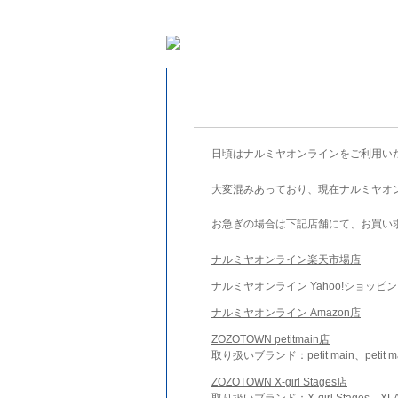
日頃はナルミヤオンラインをご利用い
大変混みあっており、現在ナルミヤオ
お急ぎの場合は下記店舗にて、お買い
ナルミヤオンライン楽天市場店
ナルミヤオンライン Yahoo!ショッピ
ナルミヤオンライン Amazon店
ZOZOTOWN petitmain店
取り扱いブランド：petit main、petit m
ZOZOTOWN X-girl Stages店
取り扱いブランド：X-girl Stages、XLA