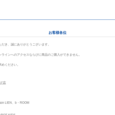
お客様各位
ただき、誠にありがとうございます。
ンラインへのアクセスならびに商品のご購入ができません。
求めください。
ング店
ain LIEN、b・ROOM
RGE KIDS