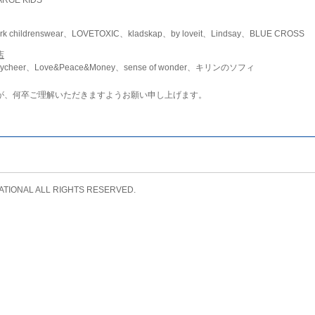
childrenswear、LOVETOXIC、kladskap、by loveit、Lindsay、BLUE CROSS
店
ycheer、Love&Peace&Money、sense of wonder、キリンのソフィ
が、何卒ご理解いただきますようお願い申し上げます。