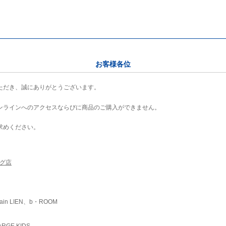
お客様各位
ただき、誠にありがとうございます。
ンラインへのアクセスならびに商品のご購入ができません。
求めください。
ング店
ain LIEN、b・ROOM
RGE KIDS