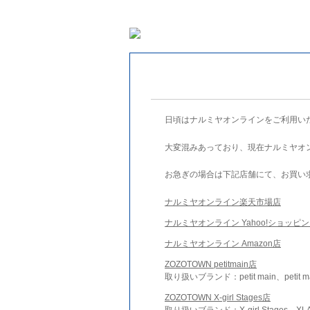
日頃はナルミヤオンラインをご利用い
大変混みあっており、現在ナルミヤオ
お急ぎの場合は下記店舗にて、お買い
ナルミヤオンライン楽天市場店
ナルミヤオンライン Yahoo!ショッピ
ナルミヤオンライン Amazon店
ZOZOTOWN petitmain店
取り扱いブランド：petit main、petit m
ZOZOTOWN X-girl Stages店
取り扱いブランド：X-girl Stages、XLA