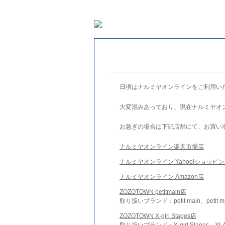
日頃はナルミヤオンラインをご利用い
大変混みあっており、現在ナルミヤオ
お急ぎの場合は下記店舗にて、お買い
ナルミヤオンライン楽天市場店
ナルミヤオンライン Yahoo!ショッピ
ナルミヤオンライン Amazon店
ZOZOTOWN petitmain店
取り扱いブランド：petit main、petit m
ZOZOTOWN X-girl Stages店
取り扱いブランド：X-girl Stages、XLA