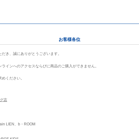
お客様各位
ただき、誠にありがとうございます。
ンラインへのアクセスならびに商品のご購入ができません。
求めください。
ング店
ain LIEN、b・ROOM
RGE KIDS