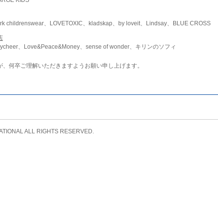
childrenswear、LOVETOXIC、kladskap、by loveit、Lindsay、BLUE CROSS
店
ycheer、Love&Peace&Money、sense of wonder、キリンのソフィ
が、何卒ご理解いただきますようお願い申し上げます。