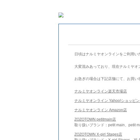
日頃はナルミヤオンラインをご利用い
大変混みあっており、現在ナルミヤオ
お急ぎの場合は下記店舗にて、お買い
ナルミヤオンライン楽天市場店
ナルミヤオンライン Yahoo!ショッピ
ナルミヤオンライン Amazon店
ZOZOTOWN petitmain店
取り扱いブランド：petit main、petit m
ZOZOTOWN X-girl Stages店
取り扱いブランド：X-girl Stages、XLA