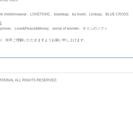
childrenswear、LOVETOXIC、kladskap、by loveit、Lindsay、BLUE CROSS
店
ycheer、Love&Peace&Money、sense of wonder、キリンのソフィ
が、何卒ご理解いただきますようお願い申し上げます。