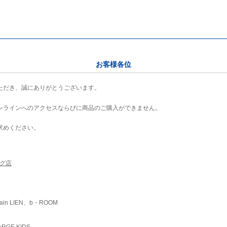
お客様各位
ただき、誠にありがとうございます。
ンラインへのアクセスならびに商品のご購入ができません。
求めください。
ング店
ain LIEN、b・ROOM
RGE KIDS