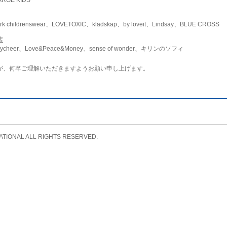
childrenswear、LOVETOXIC、kladskap、by loveit、Lindsay、BLUE CROSS
店
ycheer、Love&Peace&Money、sense of wonder、キリンのソフィ
が、何卒ご理解いただきますようお願い申し上げます。