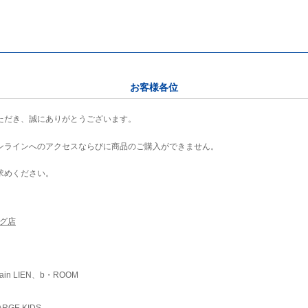
お客様各位
ただき、誠にありがとうございます。
ンラインへのアクセスならびに商品のご購入ができません。
求めください。
ング店
ain LIEN、b・ROOM
RGE KIDS