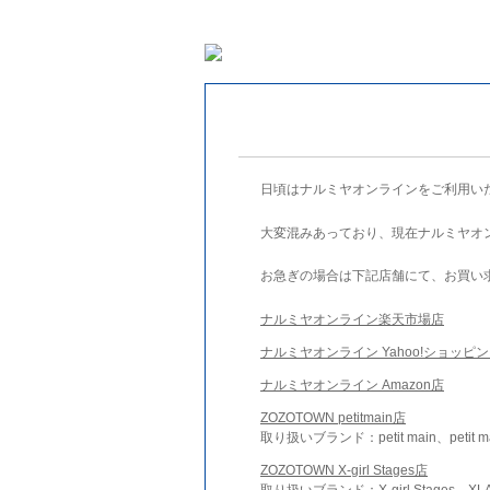
日頃はナルミヤオンラインをご利用い
大変混みあっており、現在ナルミヤオ
お急ぎの場合は下記店舗にて、お買い
ナルミヤオンライン楽天市場店
ナルミヤオンライン Yahoo!ショッピ
ナルミヤオンライン Amazon店
ZOZOTOWN petitmain店
取り扱いブランド：petit main、petit m
ZOZOTOWN X-girl Stages店
取り扱いブランド：X-girl Stages、XLA