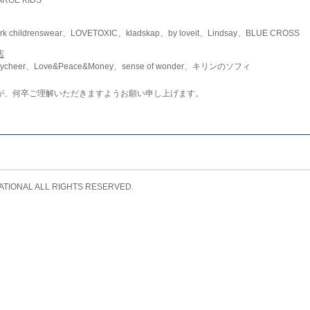
childrenswear、LOVETOXIC、kladskap、by loveit、Lindsay、BLUE CROSS
店
ycheer、Love&Peace&Money、sense of wonder、キリンのソフィ
が、何卒ご理解いただきますようお願い申し上げます。