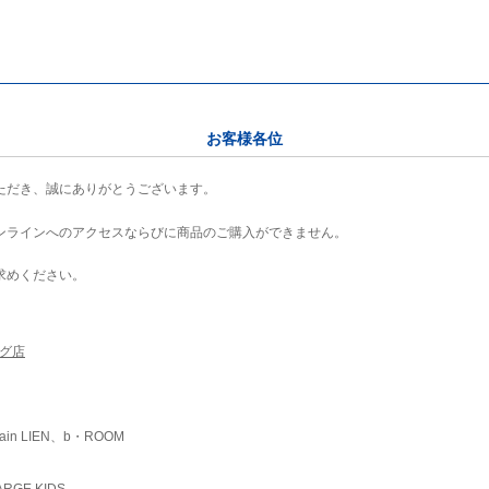
お客様各位
ただき、誠にありがとうございます。
ンラインへのアクセスならびに商品のご購入ができません。
求めください。
ング店
ain LIEN、b・ROOM
RGE KIDS