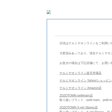
日頃はナルミヤオンラインをご利用い
大変混みあっており、現在ナルミヤオ
お急ぎの場合は下記店舗にて、お買い
ナルミヤオンライン楽天市場店
ナルミヤオンライン Yahoo!ショッピ
ナルミヤオンライン Amazon店
ZOZOTOWN petitmain店
取り扱いブランド：petit main、petit m
ZOZOTOWN X-girl Stages店
取り扱いブランド：X-girl Stages、XLA