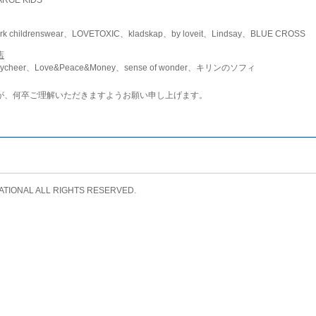
childrenswear、LOVETOXIC、kladskap、by loveit、Lindsay、BLUE CROSS
店
ycheer、Love&Peace&Money、sense of wonder、キリンのソフィ
が、何卒ご理解いただきますようお願い申し上げます。