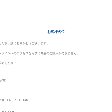
お客様各位
ただき、誠にありがとうございます。
ンラインへのアクセスならびに商品のご購入ができません。
求めください。
ング店
ain LIEN、b・ROOM
RGE KIDS