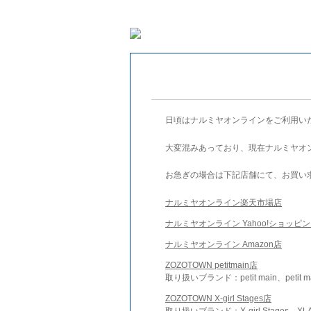
日頃はナルミヤオンラインをご利用い
大変混みあっており、現在ナルミヤオ
お急ぎの場合は下記店舗にて、お買い
ナルミヤオンライン楽天市場店
ナルミヤオンライン Yahoo!ショッピ
ナルミヤオンライン Amazon店
ZOZOTOWN petitmain店
取り扱いブランド：petit main、petit m
ZOZOTOWN X-girl Stages店
取り扱いブランド：X-girl Stages、XLA