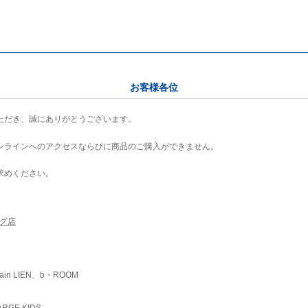
お客様各位
ただき、誠にありがとうございます。
ンラインへのアクセスならびに商品のご購入ができません。
求めください。
ング店
ain LIEN、b・ROOM
RGE KIDS