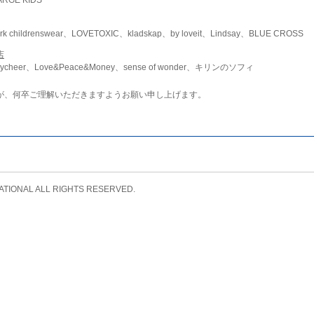
childrenswear、LOVETOXIC、kladskap、by loveit、Lindsay、BLUE CROSS
店
ycheer、Love&Peace&Money、sense of wonder、キリンのソフィ
が、何卒ご理解いただきますようお願い申し上げます。