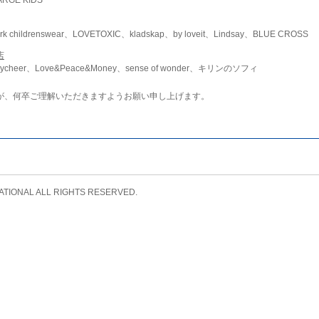
childrenswear、LOVETOXIC、kladskap、by loveit、Lindsay、BLUE CROSS
店
ycheer、Love&Peace&Money、sense of wonder、キリンのソフィ
が、何卒ご理解いただきますようお願い申し上げます。