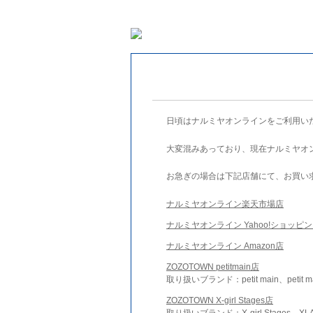
日頃はナルミヤオンラインをご利用い
大変混みあっており、現在ナルミヤオ
お急ぎの場合は下記店舗にて、お買い
ナルミヤオンライン楽天市場店
ナルミヤオンライン Yahoo!ショッピ
ナルミヤオンライン Amazon店
ZOZOTOWN petitmain店
取り扱いブランド：petit main、petit m
ZOZOTOWN X-girl Stages店
取り扱いブランド：X-girl Stages、XLA