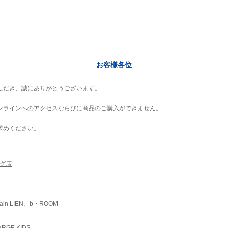
お客様各位
ただき、誠にありがとうございます。
ンラインへのアクセスならびに商品のご購入ができません。
求めください。
ング店
ain LIEN、b・ROOM
RGE KIDS