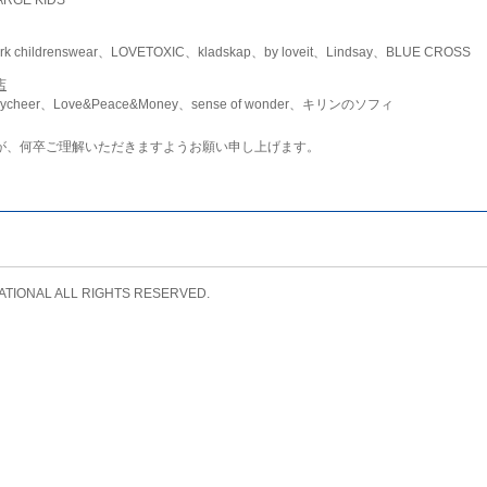
childrenswear、LOVETOXIC、kladskap、by loveit、Lindsay、BLUE CROSS
店
ycheer、Love&Peace&Money、sense of wonder、キリンのソフィ
が、何卒ご理解いただきますようお願い申し上げます。