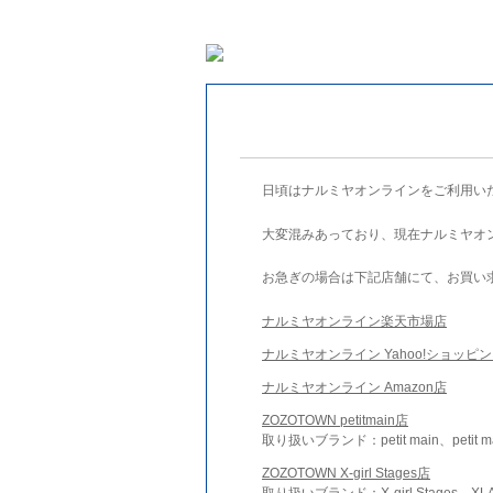
日頃はナルミヤオンラインをご利用い
大変混みあっており、現在ナルミヤオ
お急ぎの場合は下記店舗にて、お買い
ナルミヤオンライン楽天市場店
ナルミヤオンライン Yahoo!ショッピ
ナルミヤオンライン Amazon店
ZOZOTOWN petitmain店
取り扱いブランド：petit main、petit m
ZOZOTOWN X-girl Stages店
取り扱いブランド：X-girl Stages、XLA