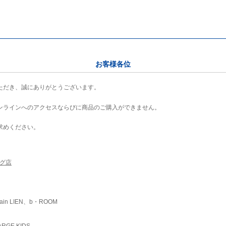
お客様各位
ただき、誠にありがとうございます。
ンラインへのアクセスならびに商品のご購入ができません。
求めください。
ング店
ain LIEN、b・ROOM
RGE KIDS