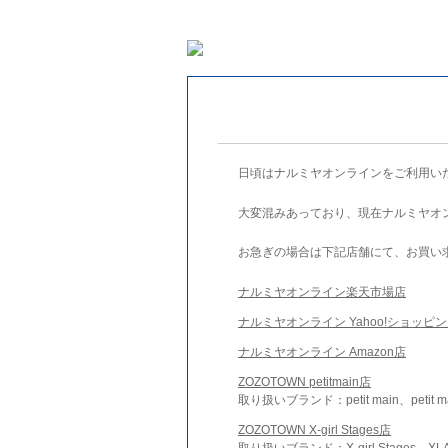
日頃はナルミヤオンラインをご利用い
大変混みあっており、現在ナルミヤオ
お急ぎの場合は下記店舗にて、お買い
ナルミヤオンライン楽天市場店
ナルミヤオンライン Yahoo!ショッピ
ナルミヤオンライン Amazon店
ZOZOTOWN petitmain店
取り扱いブランド：petit main、petit m
ZOZOTOWN X-girl Stages店
取り扱いブランド：X-girl Stages、XLA