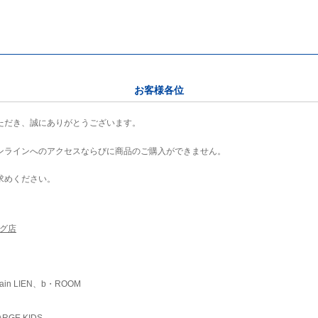
お客様各位
ただき、誠にありがとうございます。
ンラインへのアクセスならびに商品のご購入ができません。
求めください。
ング店
ain LIEN、b・ROOM
RGE KIDS