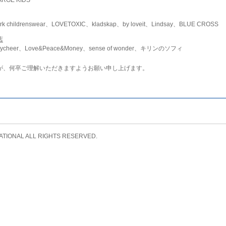
childrenswear、LOVETOXIC、kladskap、by loveit、Lindsay、BLUE CROSS
店
ycheer、Love&Peace&Money、sense of wonder、キリンのソフィ
が、何卒ご理解いただきますようお願い申し上げます。