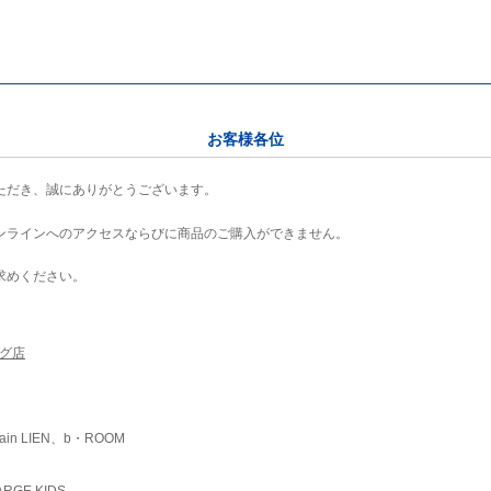
お客様各位
ただき、誠にありがとうございます。
ンラインへのアクセスならびに商品のご購入ができません。
求めください。
ング店
ain LIEN、b・ROOM
RGE KIDS