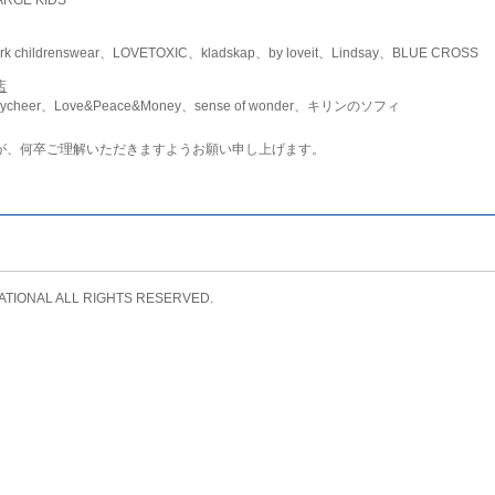
childrenswear、LOVETOXIC、kladskap、by loveit、Lindsay、BLUE CROSS
店
ycheer、Love&Peace&Money、sense of wonder、キリンのソフィ
が、何卒ご理解いただきますようお願い申し上げます。