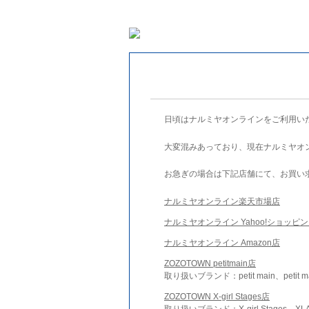
日頃はナルミヤオンラインをご利用い
大変混みあっており、現在ナルミヤオ
お急ぎの場合は下記店舗にて、お買い
ナルミヤオンライン楽天市場店
ナルミヤオンライン Yahoo!ショッピ
ナルミヤオンライン Amazon店
ZOZOTOWN petitmain店
取り扱いブランド：petit main、petit m
ZOZOTOWN X-girl Stages店
取り扱いブランド：X-girl Stages、XLA