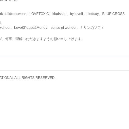
childrenswear、LOVETOXIC、kladskap、by loveit、Lindsay、BLUE CROSS
店
ycheer、Love&Peace&Money、sense of wonder、キリンのソフィ
が、何卒ご理解いただきますようお願い申し上げます。