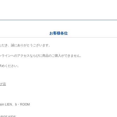
お客様各位
ただき、誠にありがとうございます。
ンラインへのアクセスならびに商品のご購入ができません。
求めください。
ング店
ain LIEN、b・ROOM
RGE KIDS