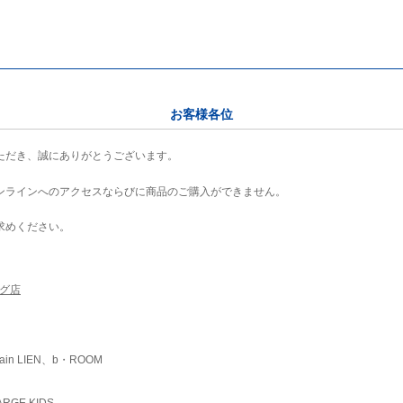
お客様各位
ただき、誠にありがとうございます。
ンラインへのアクセスならびに商品のご購入ができません。
求めください。
ング店
ain LIEN、b・ROOM
RGE KIDS