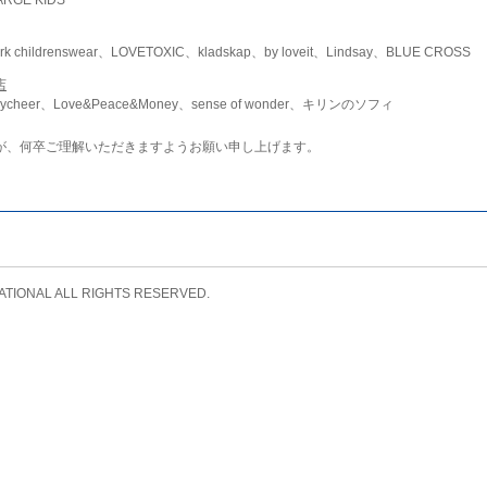
childrenswear、LOVETOXIC、kladskap、by loveit、Lindsay、BLUE CROSS
店
ycheer、Love&Peace&Money、sense of wonder、キリンのソフィ
が、何卒ご理解いただきますようお願い申し上げます。