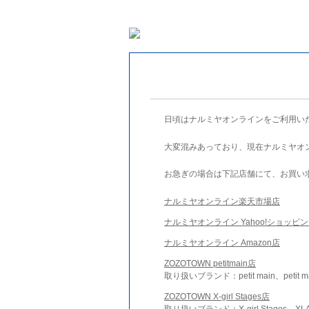
日頃はナルミヤオンラインをご利用い
大変混みあっており、現在ナルミヤオ
お急ぎの場合は下記店舗にて、お買い
ナルミヤオンライン楽天市場店
ナルミヤオンライン Yahoo!ショッピ
ナルミヤオンライン Amazon店
ZOZOTOWN petitmain店
取り扱いブランド：petit main、petit m
ZOZOTOWN X-girl Stages店
取り扱いブランド：X-girl Stages、XLA