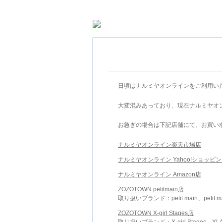
日頃はナルミヤオンラインをご利用い
大変混みあっており、現在ナルミヤオ
お急ぎの場合は下記店舗にて、お買い
ナルミヤオンライン楽天市場店
ナルミヤオンライン Yahoo!ショッピ
ナルミヤオンライン Amazon店
ZOZOTOWN petitmain店
取り扱いブランド：petit main、petit m
ZOZOTOWN X-girl Stages店
取り扱いブランド：X-girl Stages、XLA