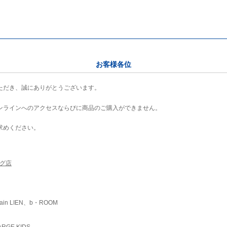
お客様各位
ただき、誠にありがとうございます。
ンラインへのアクセスならびに商品のご購入ができません。
求めください。
ング店
ain LIEN、b・ROOM
RGE KIDS