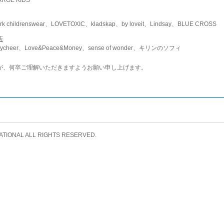
childrenswear、LOVETOXIC、kladskap、by loveit、Lindsay、BLUE CROSS
店
ycheer、Love&Peace&Money、sense of wonder、キリンのソフィ
が、何卒ご理解いただきますようお願い申し上げます。