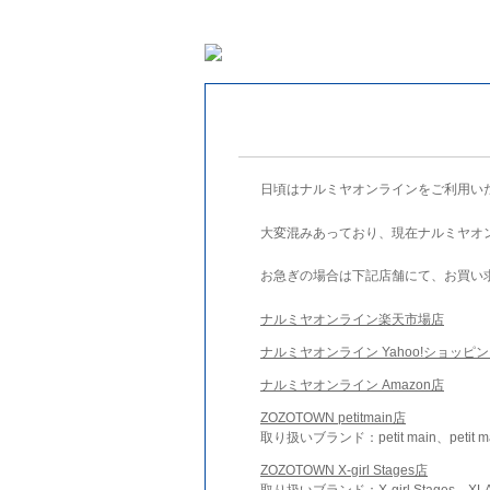
日頃はナルミヤオンラインをご利用い
大変混みあっており、現在ナルミヤオ
お急ぎの場合は下記店舗にて、お買い
ナルミヤオンライン楽天市場店
ナルミヤオンライン Yahoo!ショッピ
ナルミヤオンライン Amazon店
ZOZOTOWN petitmain店
取り扱いブランド：petit main、petit m
ZOZOTOWN X-girl Stages店
取り扱いブランド：X-girl Stages、XLA