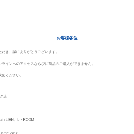
お客様各位
ただき、誠にありがとうございます。
ンラインへのアクセスならびに商品のご購入ができません。
求めください。
ング店
ain LIEN、b・ROOM
RGE KIDS