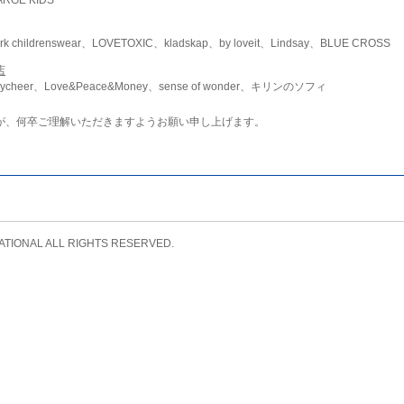
childrenswear、LOVETOXIC、kladskap、by loveit、Lindsay、BLUE CROSS
店
ycheer、Love&Peace&Money、sense of wonder、キリンのソフィ
が、何卒ご理解いただきますようお願い申し上げます。